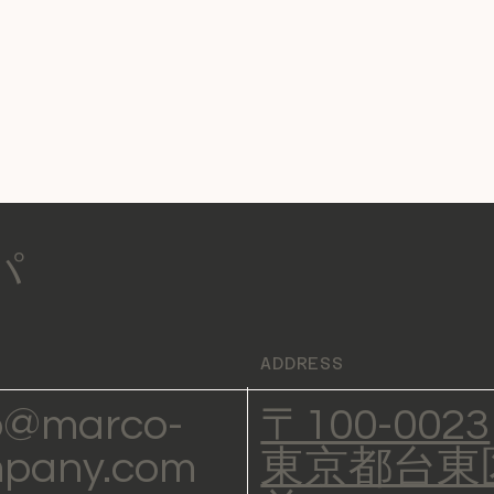
パ
ADDRESS
o@marco-
〒100-0023
pany.com
東京都台東