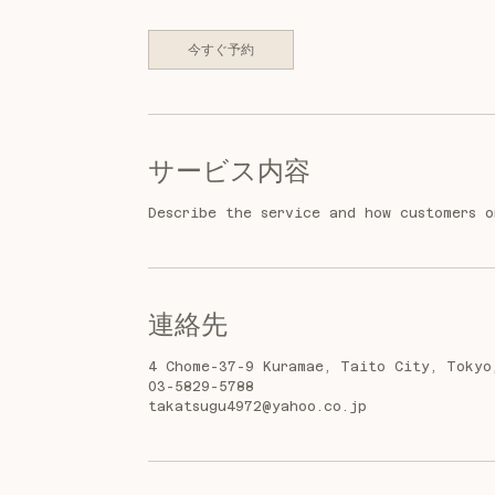
今すぐ予約
サービス内容
Describe the service and how customers o
連絡先
4 Chome-37-9 Kuramae, Taito City, Tokyo
03-5829-5788
takatsugu4972@yahoo.co.jp