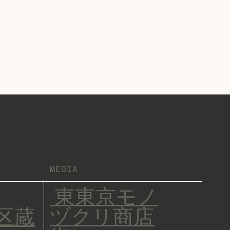
​MEDIA
東東京モノ
ヅクリ商店
区蔵