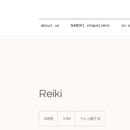
about us
NAMIKI chapelière
in-
Reiki
50
円
1時間
1
￥50
マルコ帽子店
時